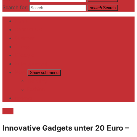
Search for:
search
Search
Home
Contact US
Business
fitness
Lifestyle
Entertainment
News
Show sub menu
Trending
Fashion
reviews
Tech
Innovative Gadgets unter 20 Euro –