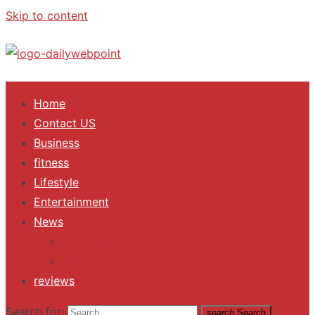
Skip to content
ALL Updates You Need To Know
Home
Contact US
Business
fitness
Lifestyle
Entertainment
News
Trending
Fashion
reviews
Search for:
search
Search